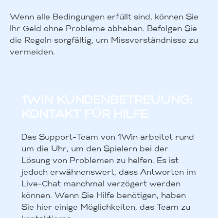
Wenn alle Bedingungen erfüllt sind, können Sie
Ihr Geld ohne Probleme abheben. Befolgen Sie
die Regeln sorgfältig, um Missverständnisse zu
vermeiden.
1WIN KUNDENBETREUUNG:
KONTAKT FÜR HILFE
Das Support-Team von 1Win arbeitet rund
um die Uhr, um den Spielern bei der
Lösung von Problemen zu helfen. Es ist
jedoch erwähnenswert, dass Antworten im
Live-Chat manchmal verzögert werden
können. Wenn Sie Hilfe benötigen, haben
Sie hier einige Möglichkeiten, das Team zu