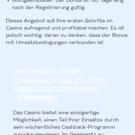
Gültigkeitsdauer: Der Bonus ist 30 Tage lang
nach der Registrierung gültig.
Dieses Angebot soll Ihre ersten Schritte im
Casino aufregend und profitabel machen. Es ist
jedoch wichtig, daran zu denken, dass der Bonus
mit Umsatzbedingungen verbunden ist.
WÖCHENTLICHES
CASHBACK BIS ZU 30%:
MEHR SPIELEN, MEHR
VERDIENEN
Das Casino bietet eine einzigartige
Möglichkeit, einen Teil Ihrer Einsätze durch
sein wöchentliches Cashback-Programm
zurückzugewinnen. Im Gegensatz zu