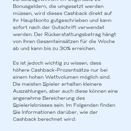
Bonusgeldern, die umgesetzt werden
müssen, wird dieses Cashback direkt auf
Ihr Hauptkonto gutgeschrieben und kann
sofort nach der Gutschrift verwendet
werden. Der Rückerstattungsbetrag hängt
von Ihren Gesamteinsätzen für die Woche
ab und kann bis zu 30% erreichen.
Es ist jedoch wichtig zu wissen, dass
höhere Cashback-Prozentsätze nur bei
einem hohen Wettvolumen möglich sind.
Die meisten Spieler erhalten kleinere
Auszahlungen, aber auch diese können eine
angenehme Bereicherung des
Spielerlebnisses sein. Im Folgenden finden
Sie Informationen darüber, wie der
Cashback berechnet wird: