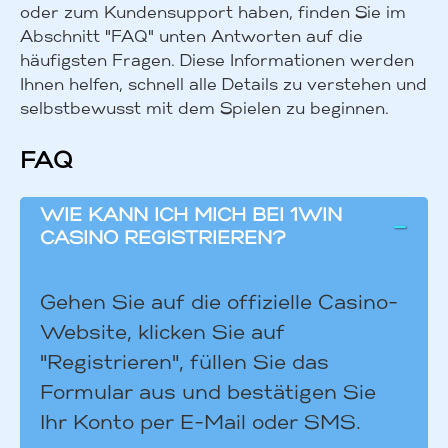
oder zum Kundensupport haben, finden Sie im
Abschnitt "FAQ" unten Antworten auf die
häufigsten Fragen. Diese Informationen werden
Ihnen helfen, schnell alle Details zu verstehen und
selbstbewusst mit dem Spielen zu beginnen.
FAQ
WIE KANN ICH MICH BEI 1WIN
CASINO REGISTRIEREN?
Gehen Sie auf die offizielle Casino-
Website, klicken Sie auf
"Registrieren", füllen Sie das
Formular aus und bestätigen Sie
Ihr Konto per E-Mail oder SMS.