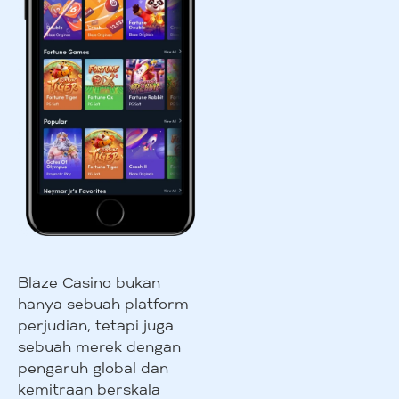
Blaze Casino bukan
hanya sebuah platform
perjudian, tetapi juga
sebuah merek dengan
pengaruh global dan
kemitraan berskala