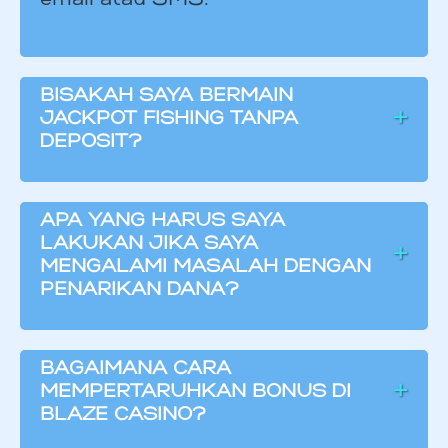
email atau SMS.
BISAKAH SAYA BERMAIN
JACKPOT FISHING TANPA
DEPOSIT?
APA YANG HARUS SAYA
LAKUKAN JIKA SAYA
MENGALAMI MASALAH DENGAN
PENARIKAN DANA?
BAGAIMANA CARA
MEMPERTARUHKAN BONUS DI
BLAZE CASINO?