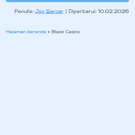
Penulis:
Joy Sarcar
| Diperbarui: 10.02.2026
Halaman beranda
»
Blaze Casino