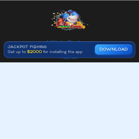
Affiliate Disclosure
JACKPOT FISHING
DOWNLOAD
About Us
Get up to
$2000
for installing the app
Author
Responsible Gaming
Terms and Conditions
Privacy Policy
admin@jackpot-fishing.in
Editorial Policy