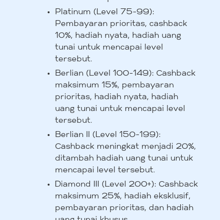
Platinum (Level 75-99):
Pembayaran prioritas, cashback
10%, hadiah nyata, hadiah uang
tunai untuk mencapai level
tersebut.
Berlian (Level 100-149): Cashback
maksimum 15%, pembayaran
prioritas, hadiah nyata, hadiah
uang tunai untuk mencapai level
tersebut.
Berlian II (Level 150-199):
Cashback meningkat menjadi 20%,
ditambah hadiah uang tunai untuk
mencapai level tersebut.
Diamond III (Level 200+): Cashback
maksimum 25%, hadiah eksklusif,
pembayaran prioritas, dan hadiah
uang tunai khusus.