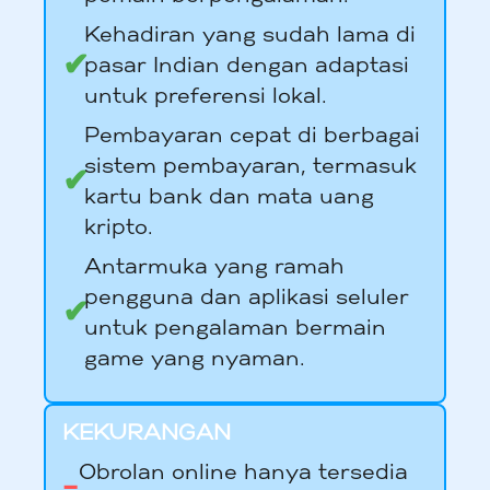
Kehadiran yang sudah lama di
✔
pasar Indian dengan adaptasi
untuk preferensi lokal.
Pembayaran cepat di berbagai
sistem pembayaran, termasuk
✔
kartu bank dan mata uang
kripto.
Antarmuka yang ramah
pengguna dan aplikasi seluler
✔
untuk pengalaman bermain
game yang nyaman.
KEKURANGAN
Obrolan online hanya tersedia
−