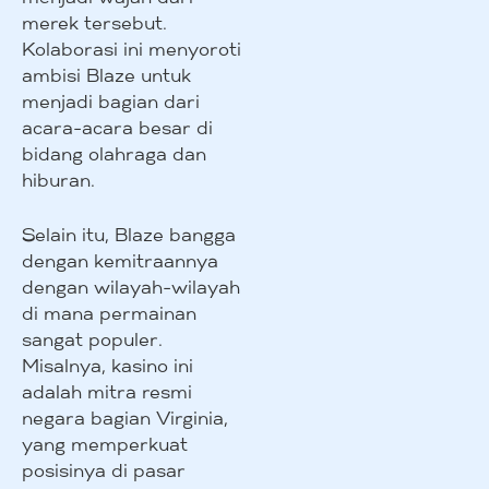
merek tersebut.
Kolaborasi ini menyoroti
ambisi Blaze untuk
menjadi bagian dari
acara-acara besar di
bidang olahraga dan
hiburan.
Selain itu, Blaze bangga
dengan kemitraannya
dengan wilayah-wilayah
di mana permainan
sangat populer.
Misalnya, kasino ini
adalah mitra resmi
negara bagian Virginia,
yang memperkuat
posisinya di pasar