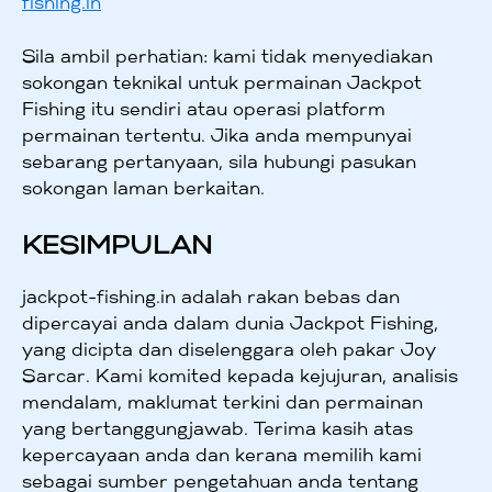
fishing.in
Sila ambil perhatian: kami tidak menyediakan
sokongan teknikal untuk permainan Jackpot
Fishing itu sendiri atau operasi platform
permainan tertentu. Jika anda mempunyai
sebarang pertanyaan, sila hubungi pasukan
sokongan laman berkaitan.
KESIMPULAN
jackpot-fishing.in adalah rakan bebas dan
dipercayai anda dalam dunia Jackpot Fishing,
yang dicipta dan diselenggara oleh pakar Joy
Sarcar. Kami komited kepada kejujuran, analisis
mendalam, maklumat terkini dan permainan
yang bertanggungjawab. Terima kasih atas
kepercayaan anda dan kerana memilih kami
sebagai sumber pengetahuan anda tentang