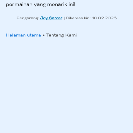
permainan yang menarik ini!
Pengarang:
Joy Sarcar
| Dikemas kini: 10.02.2026
Halaman utama
»
Tentang Kami