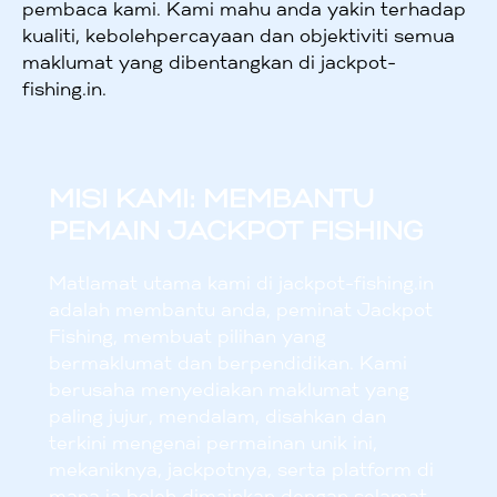
pembaca kami. Kami mahu anda yakin terhadap
kualiti, kebolehpercayaan dan objektiviti semua
maklumat yang dibentangkan di jackpot-
fishing.in.
MISI KAMI: MEMBANTU
PEMAIN JACKPOT FISHING
Matlamat utama kami di jackpot-fishing.in
adalah membantu anda, peminat Jackpot
Fishing, membuat pilihan yang
bermaklumat dan berpendidikan. Kami
berusaha menyediakan maklumat yang
paling jujur, mendalam, disahkan dan
terkini mengenai permainan unik ini,
mekaniknya, jackpotnya, serta platform di