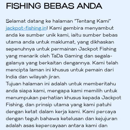
FISHING BEBAS ANDA
Selamat datang ke halaman “Tentang Kami”
jackpot-fishing.in
! Kami gembira menyambut
anda ke sumber unik kami, iaitu sumber bebas
utama anda untuk maklumat, yang dikhaskan
sepenuhnya untuk permainan Jackpot Fishing
yang menarik oleh TaDa Gaming dan segala-
galanya yang berkaitan dengannya. Kami telah
mencipta laman ini khusus untuk pemain dari
India dan wilayah jiran.
Tujuan halaman ini adalah untuk memberitahu
anda siapa kami, mengapa kami memilih untuk
menumpukan perhatian khusus kepada Jackpot
Fishing, dan prinsip utama yang kami patuhi
dengan ketat dalam kerja kami. Kami percaya
dengan teguh bahawa ketelusan dan kejujuran
adalah asas kepercayaan antara kami dan