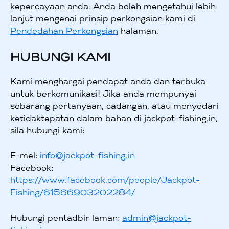
kepercayaan anda. Anda boleh mengetahui lebih
lanjut mengenai prinsip perkongsian kami di
Pendedahan Perkongsian
halaman.
HUBUNGI KAMI
Kami menghargai pendapat anda dan terbuka
untuk berkomunikasi! Jika anda mempunyai
sebarang pertanyaan, cadangan, atau menyedari
ketidaktepatan dalam bahan di jackpot-fishing.in,
sila hubungi kami:
E-mel:
info@jackpot-fishing.in
Facebook:
https://www.facebook.com/people/Jackpot-
Fishing/61566903202284/
Hubungi pentadbir laman:
admin@jackpot-