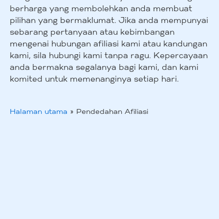
berharga yang membolehkan anda membuat
pilihan yang bermaklumat. Jika anda mempunyai
sebarang pertanyaan atau kebimbangan
mengenai hubungan afiliasi kami atau kandungan
kami, sila hubungi kami tanpa ragu. Kepercayaan
anda bermakna segalanya bagi kami, dan kami
komited untuk memenanginya setiap hari.
Halaman utama
»
Pendedahan Afiliasi