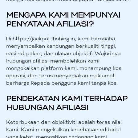
MENGAPA KAMI MEMPUNYAI
PENYATAAN AFILIASI?
Di https://jackpot-fishing.in, kami berusaha
menyampaikan kandungan berkualiti tinggi,
nasihat pakar, dan ulasan objektif. Wujudnya
hubungan afiliasi membolehkan kami
mengekalkan platform kami, menampung kos
operasi, dan terus menyediakan maklumat
berharga kepada pengguna kami tanpa kos.
PENDEKATAN KAMI TERHADAP
HUBUNGAN AFILIASI
Keterbukaan dan objektiviti adalah teras nilai
kami. Kami mengekalkan kebebasan editorial
yang ketat, memastikan cadangan kami