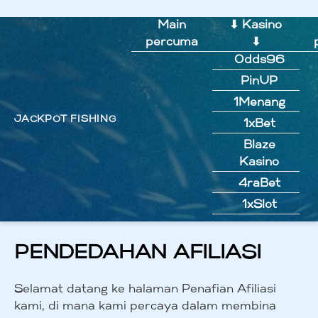
Langkau
Main
⬇ Kasino
ke
percuma
⬇
kandungan
Odds96
PinUP
1Menang
JACKPOT FISHING
1xBet
Blaze
Kasino
4raBet
1xSlot
PENDEDAHAN AFILIASI
Selamat datang ke halaman Penafian Afiliasi
kami, di mana kami percaya dalam membina